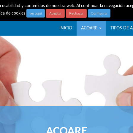
a usabilidad y contenidos de nuestra web. Al continuar la navegación acep
tica de cookies
ver aquí
Aceptar
Rechazar
Configurar
INICIO
ACOARE
TIPOS DE A
ACOARE