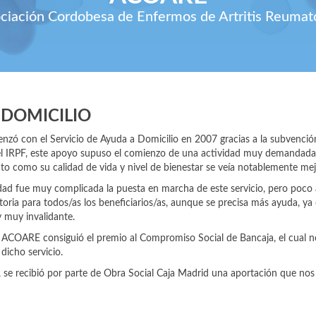
ciación Cordobesa de Enfermos de Artritis Reumat
DOMICILIO
 con el Servicio de Ayuda a Domicilio en 2007 gracias a la subvención 
el IRPF, este apoyo supuso el comienzo de una actividad muy demandada p
to como su calidad de vida y nivel de bienestar se veía notablemente me
dad fue muy complicada la puesta en marcha de este servicio, pero poco
toria para todos/as los beneficiarios/as, aunque se precisa más ayuda, ya
 muy invalidante.
ACOARE consiguió el premio al Compromiso Social de Bancaja, el cual no
dicho servicio.
 se recibió por parte de Obra Social Caja Madrid una aportación que no